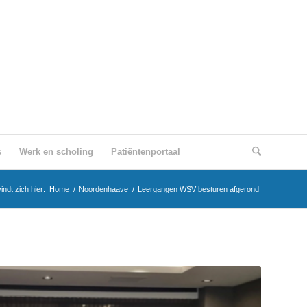
s
Werk en scholing
Patiëntenportaal
indt zich hier:
Home
/
Noordenhaave
/
Leergangen WSV besturen afgerond