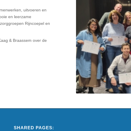
amenwerken, uitvoeren en
ooie en leerzame
 zorggroepen Rijncoepel en
 Kaag & Braassem over de
SHARED PAGES: