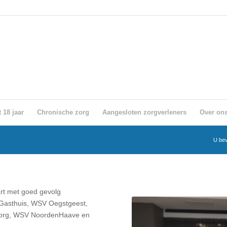
 18 jaar
Chronische zorg
Aangesloten zorgverleners
Over on
U bev
rt met goed gevolg
sGasthuis, WSV Oegstgeest,
org, WSV NoordenHaave en