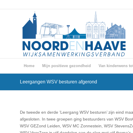
Home
Mijn positieve gezondheid
Van kinderwens tot
Leergangen WSV besturen afgerond
De tweede en derde ‘Leergang WSV besturen’ zijn eind maa
afgesloten. In twee groepen ging bestuurders van WSV Bo
WSV GEZond Leiden, WSV MC Zonnestein, WSV StevensZ
WSV VoorZorg in vijf dagdelen aan de slag met vijf thema’s.