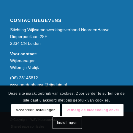
CONTACTGEGEVENS
Stichting Wijksamenwerkingsverband NoordenHaave
Dieperpoellaan 28F
2334 CN Leiden
Voor contact:
Wijkmanager
Willemijn Vrolijk
(06) 23145812
wsvnoordenhaave@rijnduin.nl
Deze site maakt gebruik van cookies. Door verder te surfen op de
site gaat u akkoord met ons gebruik van cookies.
Accepteer instellingen
Verberg de mededeling enkel
© Copyright - WSV NoordenHaave
Instellingen
Shared page comissies