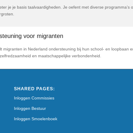
eter je je basis taalvaardigheden. Je oefent met diverse programma’s 
rgroten.
steuning voor migranten
dt migranten in Nederland ondersteuning bij hun school- en loopbaan e
, zelfredzaamheid en maatschappelijke verbondenheid.
SHARED PAGES:
Inloggen Commissies
Inloggen Bestuur
Inloggen Smoelenboek