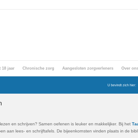
 18 jaar
Chronische zorg
Aangesloten zorgverleners
Over on
U bevindt zich hier:
n
lezen en schrijven? Samen oefenen is leuker en makkelijker. Bij het
Ta
en aan lees- en schrijftafels. De bijeenkomsten vinden plaats in de bib