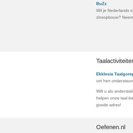
BuZz
Wil je Nederlands o
zinsopbouw? Neem
Taalactiviteit
Ekklesia Taalgore
om hen ondersteuni
Wilt u als anderstal
helpen onze taal be
goede adres!
Oefenen.nl