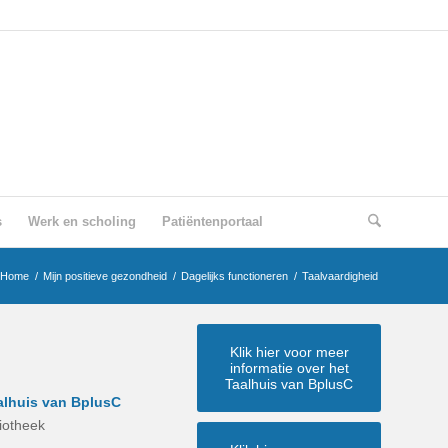
s
Werk en scholing
Patiëntenportaal
Home
/
Mijn positieve gezondheid
/
Dagelijks functioneren
/
Taalvaardigheid
Klik hier voor meer
informatie over het
Taalhuis van BplusC
alhuis van BplusC
liotheek