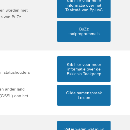
Klik hier voor meer
informatie over het
Taalcafé van BplusC
lpen worden met
es van BuZz.
BuZz
taalprogramma’s
Klik hier voor meer
informatie over de
 en statushouders
Ekklesia Taalgroep
een ander land
Gilde samenspraak
(GSSL) aan het
Leiden
Wil je weten wat jouw