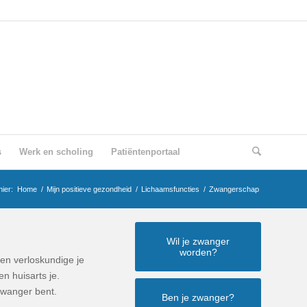
s
Werk en scholing
Patiëntenportaal
hier:
Home
/
Mijn positieve gezondheid
/
Lichaamsfuncties
/
Zwangerschap
Wil je zwanger
worden?
en verloskundige je
n huisarts je.
zwanger bent.
Ben je zwanger?