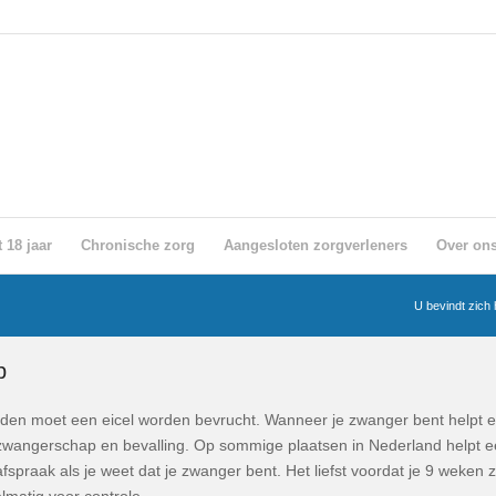
 18 jaar
Chronische zorg
Aangesloten zorgverleners
Over on
U bevindt zich 
p
en moet een eicel worden bevrucht. Wanneer je zwanger bent helpt e
zwangerschap en bevalling. Op sommige plaatsen in Nederland helpt ee
praak als je weet dat je zwanger bent. Het liefst voordat je 9 weken 
matig voor controle.