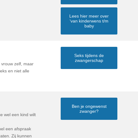
Lees hier meer over
‘van kinderwens t/m
baby
Seks tijdens de
zwangerschap
 vrouw zelf, maar
ks en niet alle
Ben je ongewenst
zwanger?
e wel een kind wilt
nel een afspraak
raten. Zij kunnen