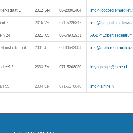
kerkstraat 1
2312 SN
06-28802464
info@logopediemargriet.n
pad 7
2315 VA
071-5225347
info@logopedieleidenwa
ein 24
2321 KS
06-54932931
AGB@Expertisecentrum-
Mansholtstraat
2331 JE
06-83542009
info@stottercentrumleide
sdreef 2
2333 ZA
071-5268020
laryngologie@lumc.nl
an 55
2334 CK
071-5178040
info@alrijne.nl