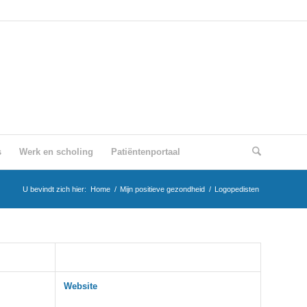
s
Werk en scholing
Patiëntenportaal
U bevindt zich hier:
Home
/
Mijn positieve gezondheid
/
Logopedisten
Website