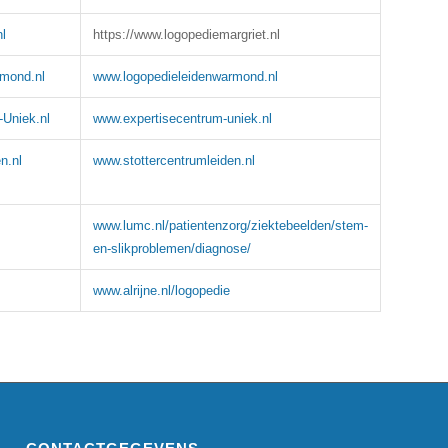
l
https://www.logopediemargriet.nl
rmond.nl
www.logopedieleidenwarmond.nl
Uniek.nl
www.expertisecentrum-uniek.nl
n.nl
www.stottercentrumleiden.nl
www.lumc.nl/patientenzorg/ziektebeelden/stem-
en-slikproblemen/diagnose/
www.alrijne.nl/logopedie