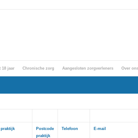
 18 jaar
Chronische zorg
Aangesloten zorgverleners
Over on
praktijk
Postcode
Telefoon
E-mail
praktijk