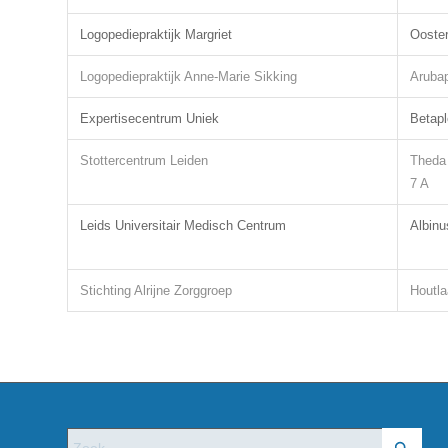
Logopediepraktijk Margriet
Ooster
Logopediepraktijk Anne-Marie Sikking
Aruba
Expertisecentrum Uniek
Betapl
Stottercentrum Leiden
Theda 
7 A
Leids Universitair Medisch Centrum
Albinu
Stichting Alrijne Zorggroep
Houtla