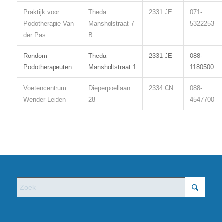
Praktijk voor
Theda
2331 JE
071-
Podotherapie Van
Mansholstraat 7
5322253
der Pas
B
Rondom
Theda
2331 JE
088-
Podotherapeuten
Mansholtstraat 1
1180500
Voetencentrum
Dieperpoellaan
2334 CN
088-
Wender-Leiden
28
4547700