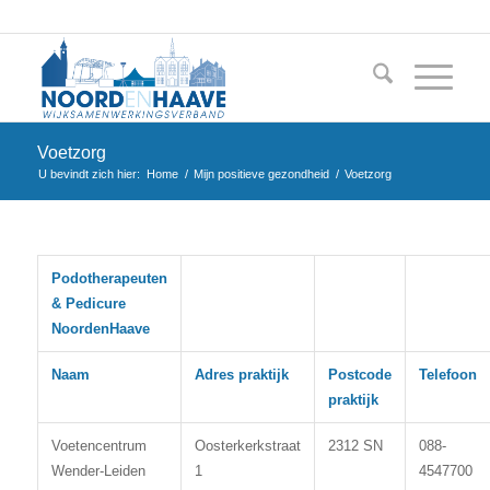
Voetzorg
U bevindt zich hier:
Home
/
Mijn positieve gezondheid
/
Voetzorg
Podotherapeuten
& Pedicure
NoordenHaave
Naam
Adres praktijk
Postcode
Telefoon
praktijk
Voetencentrum
Oosterkerkstraat
2312 SN
088-
Wender-Leiden
1
4547700