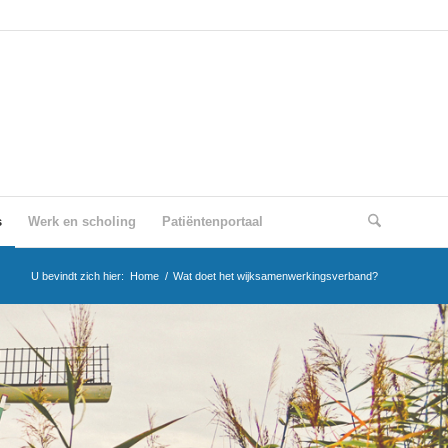
s
Werk en scholing
Patiëntenportaal
U bevindt zich hier:
Home
/
Wat doet het wijksamenwerkingsverband?