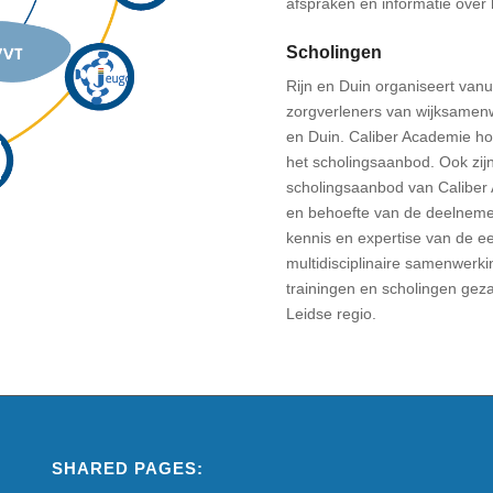
afspraken en informatie over
Scholingen
Rijn en Duin organiseert vanu
zorgverleners van wijksamenw
en Duin. Caliber Academie h
het scholingsaanbod. Ook zij
scholingsaanbod van Calibe
en behoefte van de deelnemers
kennis en expertise van de ee
multidisciplinaire samenwerk
trainingen en scholingen gez
Leidse regio.
SHARED PAGES: