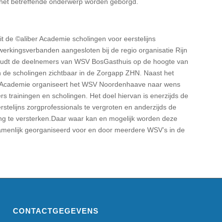
 het betreffende onderwerp worden geborgd.
it de ©aliber Academie scholingen voor eerstelijns
erkingsverbanden aangesloten bij de regio organisatie Rijn
oudt de deelnemers van WSV BosGasthuis op de hoogte van
n de scholingen zichtbaar in de Zorgapp ZHN. Naast het
r Academie organiseert het WSV Noordenhaave naar wens
 trainingen en scholingen. Het doel hiervan is enerzijds de
rstelijns zorgprofessionals te vergroten en anderzijds de
ing te versterken.Daar waar kan en mogelijk worden deze
amenlijk georganiseerd voor en door meerdere WSV’s in de
CONTACTGEGEVENS