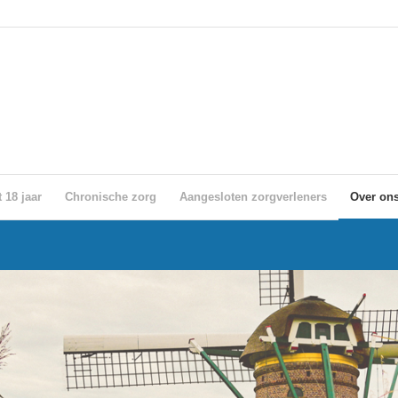
 18 jaar
Chronische zorg
Aangesloten zorgverleners
Over on