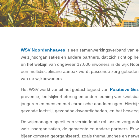
WSV Noordenhaaves
is een samenwerkingsverband van eer
welzijnsorganisaties en andere partners, dat zich richt op 
en het welzijn van ongeveer 17.000 inwoners in de wijk Noo
een multidisciplinaire aanpak wordt passende zorg gebode
van de wijkbewoners.
Het WSV werkt vanuit het gedachtegoed van
Positieve Ge
preventie, leefstijlverbetering en ondersteuning van kwetsb
jongeren en mensen met chronische aandoeningen. Hierbij 
gezonde leefstijl, gezondheidsvaardigheden, en het bewee
De wijkmanager speelt een verbindende rol tussen zorgprof
welzijnsorganisaties, de gemeente en andere partners. Er 
bijeenkomsten georganiseerd, zoals themalunches en net