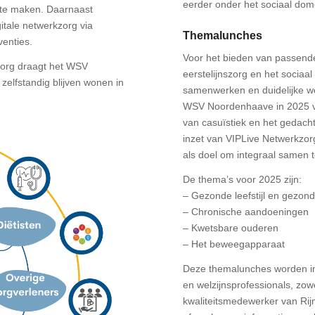
eerder onder het sociaal dom
 te maken. Daarnaast
gitale netwerkzorg via
Themalunches
venties.
Voor het bieden van passende 
zorg draagt het WSV
eerstelijnszorg en het sociaa
zelfstandig blijven wonen in
samenwerken en duidelijke w
WSV Noordenhaave in 2025 vi
van casuïstiek en het gedach
inzet van VIPLive Netwerkzorg
als doel om integraal samen 
De thema’s voor 2025 zijn:
– Gezonde leefstijl en gezo
– Chronische aandoeningen
– Kwetsbare ouderen
– Het beweegapparaat
Deze themalunches worden inh
en welzijnsprofessionals, zo
kwaliteitsmedewerker van Rij