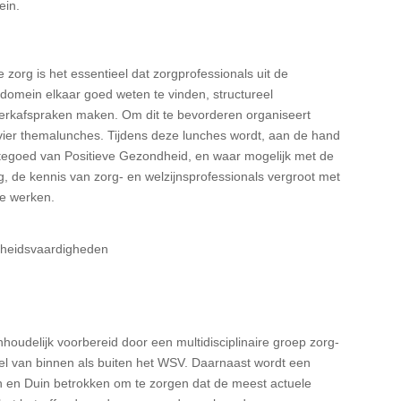
ein.
zorg is het essentieel dat zorgprofessionals uit de
l domein elkaar goed weten te vinden, structureel
erkafspraken maken. Om dit te bevorderen organiseert
er themalunches. Tijdens deze lunches wordt, aan de hand
tegoed van Positieve Gezondheid, en waar mogelijk met de
, de kennis van zorg- en welzijnsprofessionals vergroot met
te werken.
ndheidsvaardigheden
oudelijk voorbereid door een multidisciplinaire groep zorg-
wel van binnen als buiten het WSV. Daarnaast wordt een
n en Duin betrokken om te zorgen dat de meest actuele