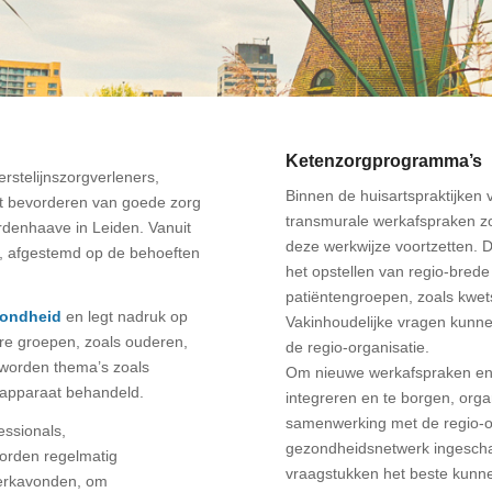
Ketenzorgprogramma’s
stelijnszorgverleners,
Binnen de huisartspraktijken
het bevorderen van goede zorg
transmurale werkafspraken zo
rdenhaave in Leiden. Vanuit
deze werkwijze voortzetten. De
n, afgestemd op de behoeften
het opstellen van regio-brede
patiëntengroepen, zoals kwe
zondheid
en legt nadruk op
Vakinhoudelijke vragen kunne
are groepen, zoals ouderen,
de regio-organisatie.
worden thema’s zoals
Om nieuwe werkafspraken en 
gapparaat behandeld.
integreren en te borgen, org
samenwerking met de regio-o
essionals,
gezondheidsnetwerk ingescha
worden regelmatig
vraagstukken het beste kunn
werkavonden, om