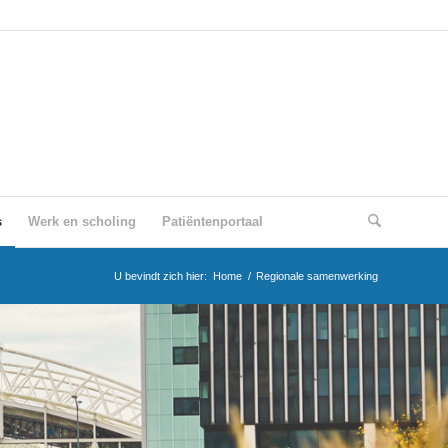
s
Werk en scholing
Patiëntenportaal
U bevindt zich hier:
Home
/
Regionale samenwerking