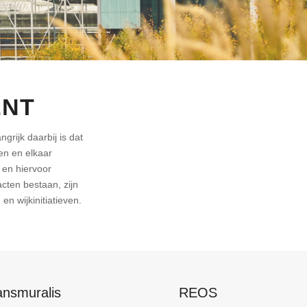
ËNT
grijk daarbij is dat
en en elkaar
 en hiervoor
cten bestaan, zijn
n wijkinitiatieven.
ansmuralis
REOS