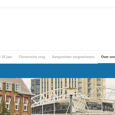
 18 jaar
Chronische zorg
Aangesloten zorgverleners
Over on