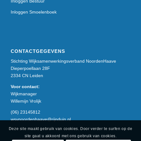
Inloggen Bestuur
Inloggen Smoelenboek
CONTACTGEGEVENS
Stichting Wijksamenwerkingsverband NoordenHaave
Dieperpoellaan 28F
2334 CN Leiden
Voor contact:
Wijkmanager
Willemijn Vrolijk
(06) 23145812
wsvnoordenhaave@rijnduin.nl
Deze site maakt gebruik van cookies. Door verder te surfen op de
site gaat u akkoord met ons gebruik van cookies.