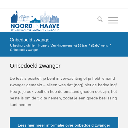
Onbedoeld zwanger
U bevindt zich hier:
Home
/
Van kinderwens tot 18 jaar
/
(Baby)wens
/
Onbedoeld zwanger
Onbedoeld zwanger
De test is positief: je bent in verwachting of je hebt iemand
zwanger gemaakt – alleen was dat (nog) niet de bedoeling!
Hoe je je ook voelt en hoe de omstandigheden ook zijn, het
beste is om de tijd te nemen, zodat je een goede beslissing
kunt nemen.
Lees hier meer informatie over onbedoeld zwanger