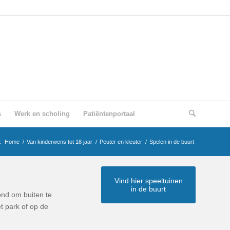
s
Werk en scholing
Patiëntenportaal
:
Home
/
Van kinderwens tot 18 jaar
/
Peuter en kleuter
/
Spelen in de buurt
Vind hier speeltuinen
in de buurt
ond om buiten te
et park of op de