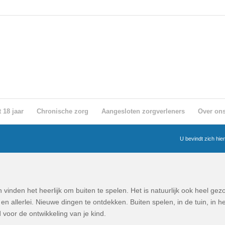
 18 jaar
Chronische zorg
Aangesloten zorgverleners
Over on
U bevindt zich hier
vinden het heerlijk om buiten te spelen. Het is natuurlijk ook heel gez
n allerlei. Nieuwe dingen te ontdekken. Buiten spelen, in de tuin, in h
 voor de ontwikkeling van je kind.