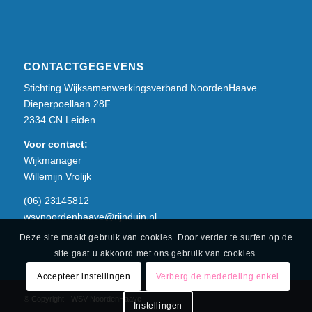
CONTACTGEGEVENS
Stichting Wijksamenwerkingsverband NoordenHaave
Dieperpoellaan 28F
2334 CN Leiden
Voor contact:
Wijkmanager
Willemijn Vrolijk
(06) 23145812
wsvnoordenhaave@rijnduin.nl
Deze site maakt gebruik van cookies. Door verder te surfen op de
site gaat u akkoord met ons gebruik van cookies.
Accepteer instellingen
Verberg de mededeling enkel
© Copyright - WSV NoordenHaave
Instellingen