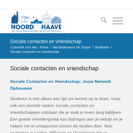
Sociale contacten en vriendschap
U bevindt zich hier:
Home
/
Van kinderwens tot 18 jaar
/
Studenten
/
Sociale contacten en vriendschap
Sociale contacten en vriendschap
Sociale Contacten en Vriendschap: Jouw Netwerk
Opbouwen
Studeren is niet alleen een tijd om kennis op te doen, maar
ook een periode waarin sociale contacten en
vriendschappen ontstaan die je vaak je leven lang bijblijven.
Een goede vriendengroep kan bijdragen aan je welzijn en je
helpen om te ontspannen tussen de studies door. Voor
studenten in Leiden, Hillegom en Oegstgeest zijn er